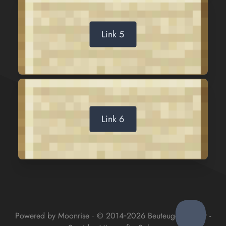
Link 5
Link 6
Powered by Moonrise
·
© 2014
‐2026
Beuteugeu Server -